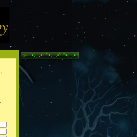
u
в
 -