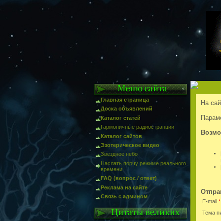
Главная страница
На сай
Доска объявлений
Параме
Каталог статей
Гармоничные радиостранции
Возмо
Каталог сайтов
Эзотерическое видео
Звездное небо
Наслать порчу режиме реального
времени
FAQ (вопрос / ответ)
Реклама на сайте
Отпра
Связь с админом
E-mail
*
Тема п