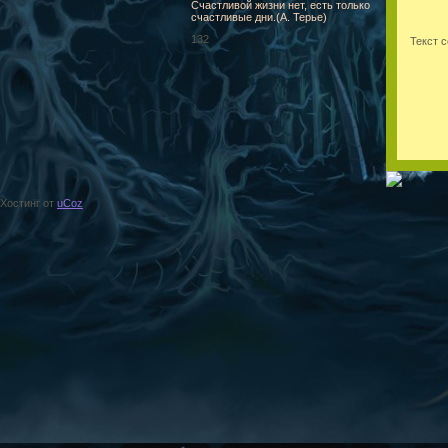
Счастливой жизни нет, есть только
счастливые дни.(А. Терье)
132
Текст 
Хостинг от
uCoz